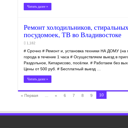
Читать далее »
Ремонт холодильников, стиральных,
посудомоек, ТВ во Владивостоке
1,182
# Срочно # Ремонт и, установка техники НА ДОМУ (на 
города в течение 1 часа # Осуществляем выезд в приг
Раздольное, Кипарисово, посёлки. # Работаем без вых
Цены от 500 руб. # Бесплатный выезд …
Читать далее »
10
« Первая
...
«
6
7
8
9