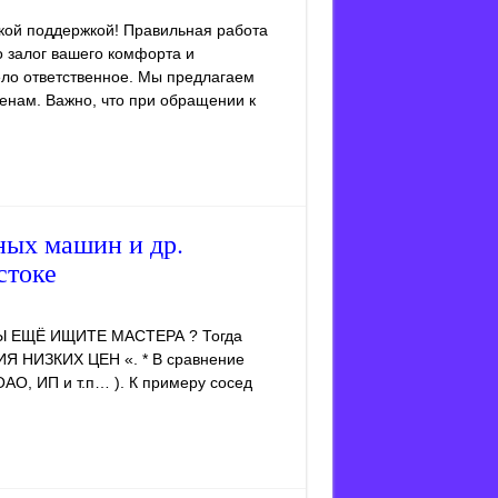
кой поддержкой! Правильная работа
о залог вашего комфорта и
ело ответственное. Мы предлагаем
енам. Важно, что при обращении к
ных машин и др.
стоке
Ы ЕЩЁ ИЩИТЕ МАСТЕРА ? Тогда
Я НИЗКИХ ЦЕН «. * В сравнение
АО, ИП и т.п… ). К примеру сосед